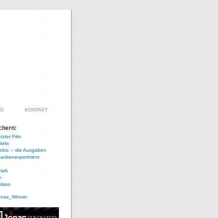
IO
KONTAKT
chern:
tzter Film
itekt
othic – die Ausgaben
ankenexperiment
Park
y
hlass
onas_Winner