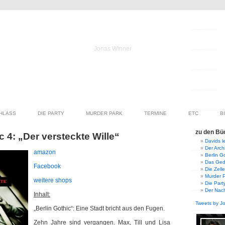
Jonas Winner
HLASS
DIE PARTY
MURDER PARK
TERMINE
ETC
B
zu den Bü
c 4: „Der versteckte Wille“
Davids le
Der Arch
amazon
Berlin G
Das Ged
Facebook
Die Zelle
Murder 
weitere shops
Die Part
Der Nac
Inhalt:
Tweets by J
„Berlin Gothic“: Eine Stadt bricht aus den Fugen.
Zehn Jahre sind vergangen. Max, Till und Lisa