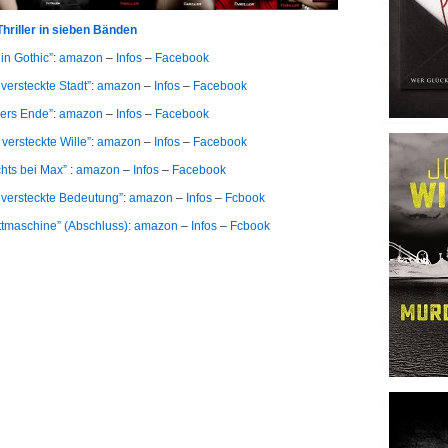
Thriller in sieben Bänden
lin Gothic”
:
amazon
–
Infos
–
Facebook
 versteckte Stadt”
:
amazon
–
Infos
–
Facebook
vers Ende”
:
amazon
–
Infos
–
Facebook
 versteckte Wille”
:
amazon
–
Infos
–
Facebook
chts bei Max”
:
amazon
–
Infos
–
Facebook
e versteckte Bedeutung”
:
amazon
–
Infos
–
Fcbook
ottmaschine” (Abschluss)
:
amazon
–
Infos
–
Fcbook