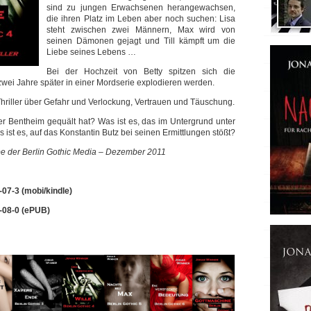
sind zu jungen Erwachsenen herangewachsen,
die ihren Platz im Leben aber noch suchen: Lisa
steht zwischen zwei Männern, Max wird von
seinen Dämonen gejagt und Till kämpft um die
Liebe seines Lebens …
Bei der Hochzeit von Betty spitzen sich die
zwei Jahre später in einer Mordserie explodieren werden.
 Thriller über Gefahr und Verlockung, Vertrauen und Täuschung.
er Bentheim gequält hat? Was ist es, das im Untergrund unter
s ist es, auf das Konstantin Butz bei seinen Ermittlungen stößt?
e der Berlin Gothic Media – Dezember 2011
07-3 (mobi/kindle)
-08-0 (ePUB)