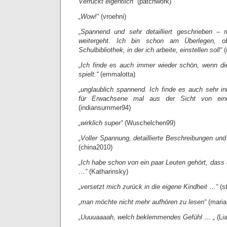
Verrückt eigentlich“
(patchwork)
„Wow!“
(vroehni)
„Spannend und sehr detailliert geschrieben –
weitergeht. Ich bin schon am Überlegen, 
Schulbibliothek, in der ich arbeite, einstellen soll“
(
„Ich finde es auch immer wieder schön, wenn di
spielt.“
(emmalotta)
„unglaublich spannend. Ich finde es auch sehr int
für Erwachsene mal aus der Sicht von eine
(indiansummer94)
„wirklich super“
(Wuschelchen99)
„Voller Spannung, detaillierte Beschreibungen un
(china2010)
„Ich habe schon von ein paar Leuten gehört, dass 
…“
(Katharinsky)
„versetzt mich zurück in die eigene Kindheit …“
(st
„man möchte nicht mehr aufhören zu lesen“
(maria
„Uuuuaaaah, welch beklemmendes Gefühl … „
(Li