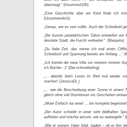
überzeugt.
“ (Insomnia1106)
„Eine Geschichte über ein Kind finde ich imm
(Unzertrennlich)
„Genau, wie es sein sollte. Auch der Schreibstil gef
„Die kurzen parataktischen Sätze entwerfen ein B
desolate Stadt, die Furcht verbreitet.
“ (Marquito)
„Du liebe Zeit, das nenne ich mal einen Clif
Schreibstil und Spannung bereits am Anfang …
“ (
„Ich konnte die neue Villa vor meinem inneren Au
ich Bücher :-)
“ (Der.schmetterling)
„… abends beim Lesen im Bett mal wieder vo
machen
“ (JessicaDi_)
„… wie die Beschreibung einer Szene in einem 
gleich ohne viel Drumherum ins Geschehen eintau
„Wow! Einfach nur wow! … bin komplett begeistert
„Der Autor schreibt in einer sehr bildhaften
aufhören und möchte wissen, wie es weitergeht.
“ 
„Wie er seinem Vater folgt, hadert – ob er ihm l