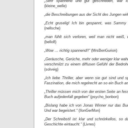
„Sehr spannend und gut geschrieben, war ic
(kleine_welle)
„die Beschreibungen aus der Sicht des Jungen wirk
„Echt gruselig! Ich bin gespannt, was Sammy 
(nellsche)
„man fühlt sich verloren, weil man nicht weiß, 
(bello8)
„Wow … richtig spannend!!“
(MrsBenGurion)
„Geräusche, Gerüche, mehr oder weniger klar wah
verschmilzt zu einem diffusen Gefühl der Bedro
(solveig)
„Ich liebe Thriller, aber wenn sie gut sind und 
Faszination, die mich regelrecht an so ein Buch an
„Thriller müssen mich von der ersten Seite an fes
Buch aufjedenfall gegeben“
(psycho_bonbon)
„Bislang habe ich von Jonas Winner nur das Buc
Und war begeistert.“
(IlonGerMon)
„Der Schreibstil ist klar und schnörkellos, so d
Geschichte eintaucht.“
(Livres)