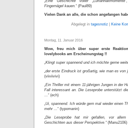
„Eine Geschichte voller „Luftanhaltmomente
Fingernägel kauen.
“ (Paul89)
Vielen Dank an alle, die schon angefangen hab
Abgelegt in
tagesnotiz
|
Keine Ko
Montag, 11. Januar 2016
Wow, freu mich über super erste Reakti
lovelybooks am Erscheinungstag !!
„Klingt super spannend und ich möchte gerne weit
„der erste Eindruck ist großartig, wie man es von
(viiviivivi)
„Ein Thriller mit einem 11-jährigen Jungen in der Ha
Fall interessant an. Die Leseprobe unterstützt d
…
“ (ech)
„Ui, spannend. Ich würde gern mal wieder einen Thr
mehr …
“ (typomanin)
„Die Leseprobe hat mir gefallen, vor allem
Geschichten aus dieser Perspektive.“
(Manu2106)