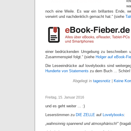
lo
wa
noch eine Weile. Es war ein brillantes Ende, w
verwirrt und nachdenklich gemacht hat.“ (siehe
Tal
einer bedrückenden Umgebung zu beschreiben u
Zusammenspiel folgt.“ (siehe
Holger auf eBook-Fi
Die Leseeindrücke auf lovelybooks sind weitergeg
Hunderte von Statements
zu dem Buch … Schön!
Abgelegt in
tagesnotiz
|
Keine Ko
Freitag, 15. Januar 2016
und es geht weiter … :)
Leserstimmen zu
DIE ZELLE
auf
Lovelybooks
:
„wahnsinnig spannend und atmosphärisch!“
(tragal