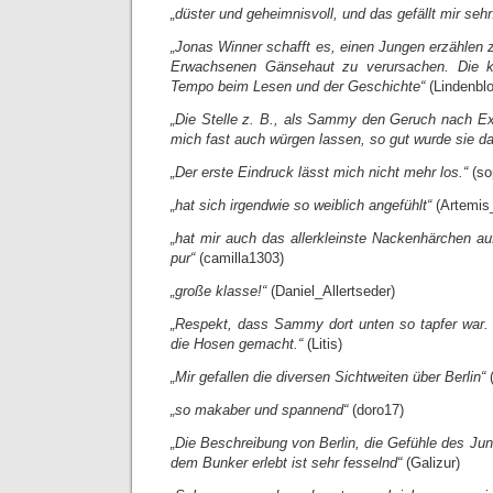
„düster und geheimnisvoll, und das gefällt mir sehr
„Jonas Winner schafft es, einen Jungen erzählen 
Erwachsenen Gänsehaut zu verursachen. Die k
Tempo beim Lesen und der Geschichte“
(Lindenbl
„Die Stelle z. B., als Sammy den Geruch nach E
mich fast auch würgen lassen, so gut wurde sie dar
„Der erste Eindruck lässt mich nicht mehr los.“
(so
„hat sich irgendwie so weiblich angefühlt“
(Artemis
„hat mir auch das allerkleinste Nackenhärchen a
pur“
(camilla1303)
„große klasse!“
(Daniel_Allertseder)
„Respekt, dass Sammy dort unten so tapfer war. 
die Hosen gemacht.“
(Litis)
„Mir gefallen die diversen Sichtweiten über Berlin“
(
„so makaber und spannend“
(doro17)
„Die Beschreibung von Berlin, die Gefühle des Jung
dem Bunker erlebt ist sehr fesselnd“
(Galizur)