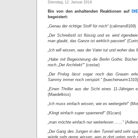
Dienstag, 12. Januar 2016
Bin von den anhaltenden Reaktionen auf
DI
begeistert:
„Genau der richtige Stoff für mich“
(calimero8169)
„Der Schreibstil ist flüssig und es wird irgendwie
man glaubt, das Ganze ist wirklich passiert
“ (Curin
„Ich will wissen, was der Vater tut und woher da
„Habe mit Begeisterung die Berlin Gothic Büche
noch „Der Architekt“
“ (cestar)
„Der Prolog lässt sogar noch das Grauen erl
Sammy immer noch verspürt.“
(buecherwurm1310)
„Einen Thriller aus der Sicht eines 11-Jährigen e
(Maedelkiss)
„Ich muss einfach wissen, wie es weitergeht!
“ (Mo
„Klingt einfach super spannend!
“ (91caro)
„man möchte einfach nur weiterlesen ……
“ (Adler
„Der Gang des Jungen in den Tunnel wird sehr sp
würde sehr gerne wissen, was er dort unten noch 