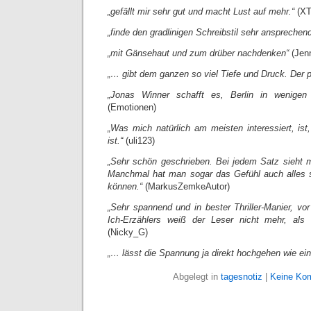
„gefällt mir sehr gut und macht Lust auf mehr.“
(XT
„finde den gradlinigen Schreibstil sehr ansprechend
„mit Gänsehaut und zum drüber nachdenken“
(Jen
„… gibt dem ganzen so viel Tiefe und Druck. Der p
„Jonas Winner schafft es, Berlin in wenigen
(Emotionen)
„Was mich natürlich am meisten interessiert, ist
ist.“
(uli123)
„Sehr schön geschrieben. Bei jedem Satz sieht m
Manchmal hat man sogar das Gefühl auch alles
können.“
(MarkusZemkeAutor)
„Sehr spannend und in bester Thriller-Manier, vo
Ich-Erzählers weiß der Leser nicht mehr, als d
(Nicky_G)
„… lässt die Spannung ja direkt hochgehen wie ei
Abgelegt in
tagesnotiz
|
Keine Ko