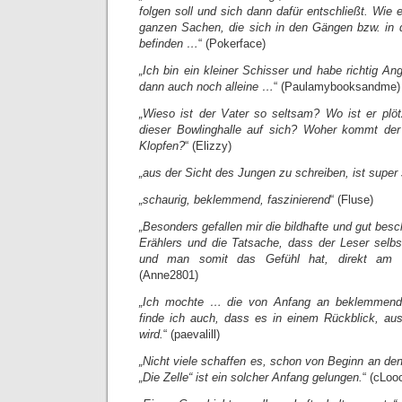
folgen soll und sich dann dafür entschließt. Wie e
ganzen Sachen, die sich in den Gängen bzw. in 
befinden …
“ (Pokerface)
„Ich bin ein kleiner Schisser und habe richtig A
dann auch noch alleine …
“ (Paulamybooksandme)
„Wieso ist der Vater so seltsam? Wo ist er plö
dieser Bowlinghalle auf sich? Woher kommt de
Klopfen?
“ (Elizzy)
„aus der Sicht des Jungen zu schreiben, ist super
„schaurig, beklemmend, faszinierend
“ (Fluse)
„Besonders gefallen mir die bildhafte und gut bes
Erählers und die Tatsache, dass der Leser selbs
und man somit das Gefühl hat, direkt am G
(Anne2801)
„Ich mochte … die von Anfang an beklemmende
finde ich auch, dass es in einem Rückblick, au
wird.
“ (paevalill)
„Nicht viele schaffen es, schon von Beginn an den
„Die Zelle“ ist ein solcher Anfang gelungen.
“ (cLoo