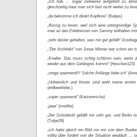
„Ich hab … sogar zeitweise aufgehört zu atme
gleichzeitig traut man sich fast nicht weiter zu lese
„da bekomme ich direkt Kopfkino“
(Katjes)
„flüssig zu lesen, weil sich eine untergründige 
man an den Erlebnissen von Sammy teilhaben mö
„sehr düster gehalten, was mir gut gefällt“
(Icedrag
„“Der Architekt“ von Jonas Winner war schon ein t
„Knaller. Das muss richtig schlimm sein, wenn d
wieder aus dem Gefängnis kommt“
(Hexchen123)
„mega spannend!!! Solche Anfänge liebe ich“
(Ame
„Unheimlich und finster sind wohl meine erst
(erdbeerliebe.)
„super spannend“
(Katzenmicha)
„jaaa“
(moellie)
„Der Schreibstil gefällt mir sehr gut, und Berlin i
(Tulpe29)
„ich hatte gleich ein Bild vor mir von dem Bunke
völlig über fordert von der Situation wegläuft … se