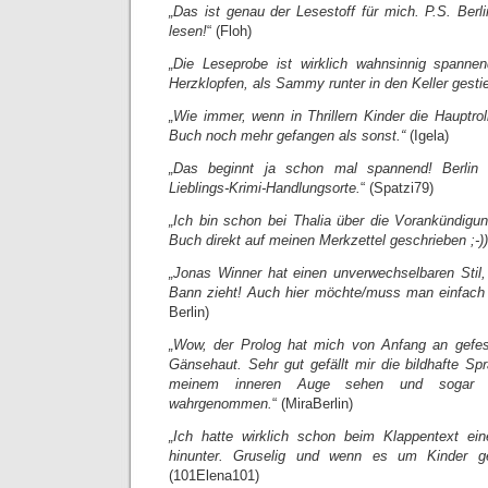
„Das ist genau der Lesestoff für mich. P.S. Berl
lesen!
“ (Floh)
„Die Leseprobe ist wirklich wahnsinnig spannen
Herzklopfen, als Sammy runter in den Keller gestie
„Wie immer, wenn in Thrillern Kinder die Hauptro
Buch noch mehr gefangen als sonst.“
(Igela)
„Das beginnt ja schon mal spannend! Berlin 
Lieblings-Krimi-Handlungsorte.
“ (Spatzi79)
„Ich bin schon bei Thalia über die Vorankündigu
Buch direkt auf meinen Merkzettel geschrieben ;-))
„Jonas Winner hat einen unverwechselbaren Stil, 
Bann zieht! Auch hier möchte/muss man einfach 
Berlin)
„Wow, der Prolog hat mich von Anfang an gefess
Gänsehaut. Sehr gut gefällt mir die bildhafte Sp
meinem inneren Auge sehen und sogar 
wahrgenommen.
“ (MiraBerlin)
„Ich hatte wirklich schon beim Klappentext e
hinunter. Gruselig und wenn es um Kinder g
(101Elena101)