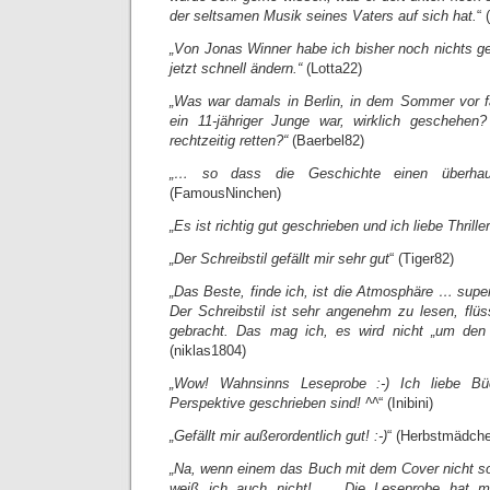
der seltsamen Musik seines Vaters auf sich hat.
“ 
„Von Jonas Winner habe ich bisher noch nichts g
jetzt schnell ändern.“
(Lotta22)
„Was war damals in Berlin, in dem Sommer vor 
ein 11-jähriger Junge war, wirklich geschehe
rechtzeitig retten?“
(Baerbel82)
„… so dass die Geschichte einen überhaup
(FamousNinchen)
„Es ist richtig gut geschrieben und ich liebe Thriller
„Der Schreibstil gefällt mir sehr gut
“ (Tiger82)
„Das Beste, finde ich, ist die Atmosphäre … su
Der Schreibstil ist sehr angenehm zu lesen, flüs
gebracht. Das mag ich, es wird nicht „um den 
(niklas1804)
„Wow! Wahnsinns Leseprobe :-) Ich liebe Bü
Perspektive geschrieben sind! ^^
“ (Inibini)
„Gefällt mir außerordentlich gut! :-)
“ (Herbstmädch
„Na, wenn einem das Buch mit dem Cover nicht sof
weiß ich auch nicht! … Die Leseprobe hat mic