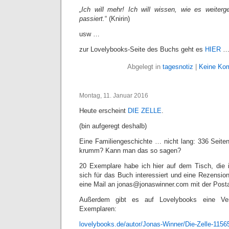
„Ich will mehr! Ich will wissen, wie es weiter
passiert.
“ (Knirin)
usw …
zur Lovelybooks-Seite des Buchs geht es
HIER
Abgelegt in
tagesnotiz
|
Keine Ko
Montag, 11. Januar 2016
Heute erscheint
DIE ZELLE
.
(bin aufgeregt deshalb)
Eine Familiengeschichte … nicht lang: 336 Seit
krumm? Kann man das so sagen?
20 Exemplare habe ich hier auf dem Tisch, die 
sich für das Buch interessiert und eine Rezensio
eine Mail an jonas@jonaswinner.com mit der Post
Außerdem gibt es auf Lovelybooks eine Ver
Exemplaren:
lovelybooks.de/autor/Jonas-Winner/Die-Zelle-1156