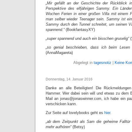
„Mir gefällt an der Geschichte der Rückblick i
Perspektive des elfjährigen Sammy. Ein Lände
Wochen Ferien in einer großen Villa mit einem 
man selber wieder Teenager sein. Sammy ist ein
Sammy durch den Tunnel schreitet, um seinen Va
spannend.“
(BookfantasyXY)
„super spannend und auch ein bisschen gruselig“
(
„so genial beschrieben, dass ich beim Lesen 
(AnnaMagareta)
Abgelegt in
tagesnotiz
|
Keine Ko
Donnerstag, 14. Januar 2016
Danke an alle Beteiligten! Die Rückmeldung
Hammer. Wer dabei sein will und etwas zu dem 
Mail an jonas@jonaswinner.com, ich habe ein pa
verschicken kann.
Zur Seite auf lovelybooks geht es
hier
.
„ab dem Zeitpunkt als Sam die geheime Falltür 
mehr aufhören“
(Betsy)