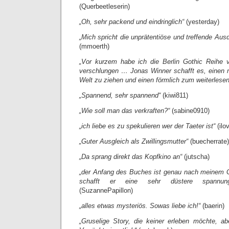
(Querbeetleserin)
„Oh, sehr packend und eindringlich“
(yesterday)
„Mich spricht die unprätentiöse und treffende Au
(mmoerth)
„Vor kurzem habe ich die Berlin Gothic Reihe 
verschlungen … Jonas Winner schafft es, einen m
Welt zu ziehen und einen förmlich zum weiterlese
„Spannend, sehr spannend“
(kiwi811)
„Wie soll man das verkraften?“
(sabine0910)
„ich liebe es zu spekulieren wer der Taeter ist“
(ilo
„Guter Ausgleich als Zwillingsmutter“
(buecherrate)
„Da sprang direkt das Kopfkino an“
(jutscha)
„der Anfang des Buches ist genau nach meinem 
schafft er eine sehr düstere spannung
(SuzannePapillon)
„alles etwas mysteriös. Sowas liebe ich!“
(baerin)
„Gruselige Story, die keiner erleben möchte, a