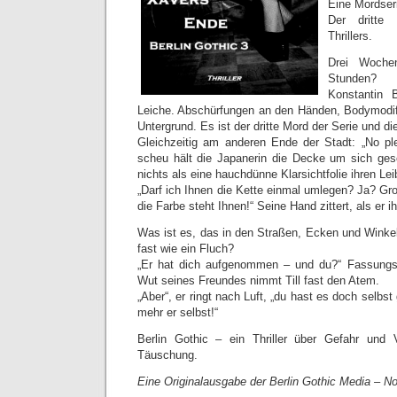
Eine Mordseri
Der dritte 
Thrillers.
Drei Woch
Stunden?
Konstantin 
Leiche. Abschürfungen an den Händen, Bodymodifi
Untergrund. Es ist der dritte Mord der Serie und d
Gleichzeitig am anderen Ende der Stadt: „No pl
scheu hält die Japanerin die Decke um sich gesc
nichts als eine hauchdünne Klarsichtfolie ihren Lei
„Darf ich Ihnen die Kette einmal umlegen? Ja? Gr
die Farbe steht Ihnen!“ Seine Hand zittert, als er i
Was ist es, das in den Straßen, Ecken und Winkel
fast wie ein Fluch?
„Er hat dich aufgenommen – und du?“ Fassungslo
Wut seines Freundes nimmt Till fast den Atem.
„Aber“, er ringt nach Luft, „du hast es doch selbst 
mehr er selbst!“
Berlin Gothic – ein Thriller über Gefahr und 
Täuschung.
Eine Originalausgabe der Berlin Gothic Media – 