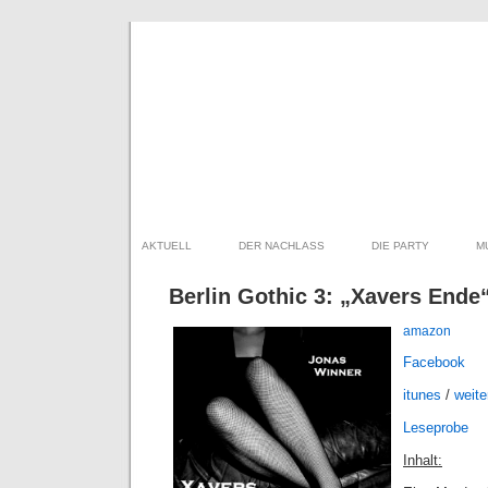
AKTUELL
DER NACHLASS
DIE PARTY
M
Berlin Gothic 3: „Xavers Ende
amazon
Facebook
itunes
/
weite
Leseprobe
Inhalt: