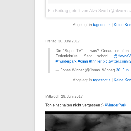
Ein Beitrag geteilt von Alva Svart (@alvarrr.sv
Abgelegt in
tagesnotiz
|
Keine Ko
Freitag, 30. Juni 2017
Die "Super TV" … was? Genau: empfieh
Ferienlektüre. Sehr schön!
@HeyneVe
#murderpark
#krimi
#thriller
pic.twitter.com/
— Jonas Winner (@Jonas_Winner)
30. Juni
Abgelegt in
tagesnotiz
|
Keine Ko
Mittwoch, 28. Juni 2017
Ton einschalten nicht vergessen :)
#MurderPark
Video-
Player