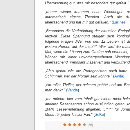
Überraschung gut, was mir besonders gut gefällt.“
„Immer wieder kommen neue Wendungen au
automatisch eigene Theorien. Auch die 
überraschend und hat mir gut gefallen.“
(
Luiline
)
„
Besonders die Verknüpfung der aktuellen Ereigni
reizvoll. Diese Spannung steigert sich kontinu
folgende Fragen „Wer von den 12 Leuten ist de
weitere Person auf der Insel?“ „Wer wird die Ins
Mal, wenn die Lösung zum Greifen nah erscheint, 
Winner mit einer unvorhergesehenen Wendun
überraschend, imposant inszeniert und verblüffend
„Also genau wie die Protagonisten auch hatte
Schimmer, wer der Mörder sein könnte.“
(
Ayda
)
„ein toller Thriller, der gelesen gehört und am E
man denkt.“
(
Vande
)
„Ich möchte hier vom Inhalt gar
nichts mehr bek
anderen Rezensenten schon ausführlich getan. Ich
100% Leseempfehlung abgeben. 5***** für Jona
Muss für jeden Thriller-Fan.“
(
SuKo
)