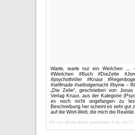
Warte, warte nur ein Weilchen …
#Weilchen #Buch #DieZelle #Jona
#psychothriller #Knaur #Regenbo
#selfmade #selbstgemacht #byme – IN
„Die Zelle“, geschrieben von Jonas
Verlag Knaur, aus der Kategorie (Psych
es noch nicht angefangen zu les
Beschreibung her scheint es sehr gut z
auf die Wort-Welt, die mich die Realität
Ein von @http.fehler gepostetes Foto am
27