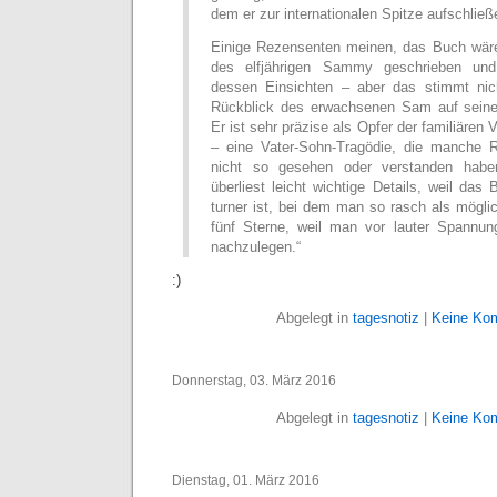
dem er zur internationalen Spitze aufschlie
Einige Rezensenten meinen, das Buch wäre
des elfjährigen Sammy geschrieben un
dessen Einsichten – aber das stimmt nic
Rückblick des erwachsenen Sam auf seine 
Er ist sehr präzise als Opfer der familiären V
– eine Vater-Sohn-Tragödie, die manche R
nicht so gesehen oder verstanden hab
überliest leicht wichtige Details, weil das
turner ist, bei dem man so rasch als möglic
fünf Sterne, weil man vor lauter Spannun
nachzulegen.“
:)
Abgelegt in
tagesnotiz
|
Keine Ko
Donnerstag, 03. März 2016
Abgelegt in
tagesnotiz
|
Keine Ko
Dienstag, 01. März 2016