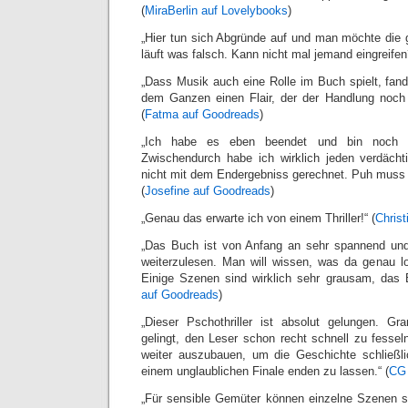
(
MiraBerlin auf Lovelybooks
)
„
Hier tun sich Abgründe auf und man möchte die ga
läuft was falsch. Kann nicht mal jemand eingreifen
„Dass Musik auch eine Rolle im Buch spielt, fand
dem Ganzen einen Flair, der der Handlung noch 
(
Fatma auf Goodreads
)
„Ich habe es eben beendet und bin noch ei
Zwischendurch habe ich wirklich jeden verdächt
nicht mit dem Endergebniss gerechnet. Puh muss j
(
Josefine auf Goodreads
)
„Genau das erwarte ich von einem Thriller!“ (
Chris
„Das Buch ist von Anfang an sehr spannend un
weiterzulesen. Man will wissen, was da genau l
Einige Szenen sind wirklich sehr grausam, das
auf Goodreads
)
„Dieser Pschothriller ist absolut gelungen. G
gelingt, den Leser schon recht schnell zu fess
weiter auszubauen, um die Geschichte schließl
einem unglaublichen Finale enden zu lassen.“ (
CG 
„Für sensible Gemüter können einzelne Szenen s