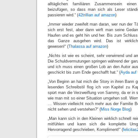
alltäglichen familiären Zusammensein eine
beizufügen, so dass man sich als Leser ständi
passieren wird.“ (
42trillian auf amazon
)
„Immer wieder zweifelt man daran, wer nun der Tät
sich erst fest, aber dann wirft man seine Geda
Haufen und es geht hin und her. Bis zum Schluss 
das Ganze ausgehen wird. Das ist wirklich 
gewesen!“ (
Thalassa auf amazon
)
„Nichts ist wie es scheint, sehr verwirrend und
Die Schuldvermutungen springen während der gan
und ich muss einen großen Lob an den Autor aus
geschickt bis zum Ende geschafft hat.“ (
Ayda auf 
„Von Beginn an hat mich die Story in ihren Bann 
lesenden Schreibstil flog ich von Kapitel zu Ka
spürt man die Verzweiflung von Sammy, da er in s
wie man mit so einer Situation umgehen soll. Wem
… Wissen vielleicht noch mehr aus der Familie Be
nicht sehen und verstehen?“ (
Miss Norge Blog
)
„Man kann sich in den Kleinen wirklich schnell rei
mitfühlen und kann sich die komplette Umgeb
Hervorragend geschrieben, Kompliment!“ (
felicita