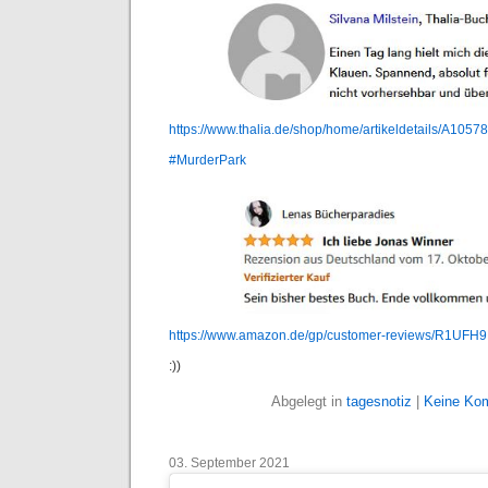
https://www.thalia.de/shop/home/artikeldetails/A105
#MurderPark
https://www.amazon.de/gp/customer-reviews/R1UF
:))
Abgelegt in
tagesnotiz
|
Keine Ko
03. September 2021