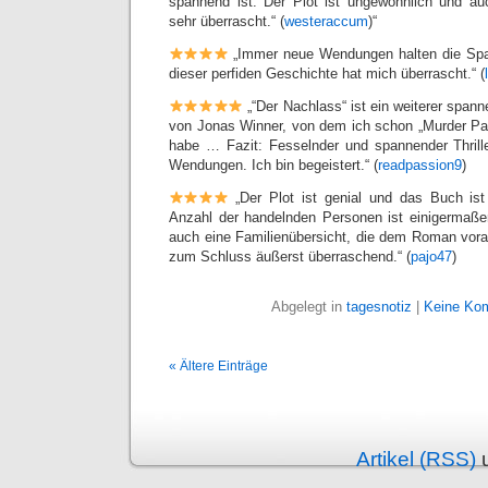
spannend ist. Der Plot ist ungewöhnlich und au
sehr überrascht.“ (
westeraccum
)“
„Immer neue Wendungen halten die Sp
dieser perfiden Geschichte hat mich überrascht.“ (
„“Der Nachlass“ ist ein weiterer spann
von Jonas Winner, von dem ich schon „Murder Par
habe … Fazit: Fesselnder und spannender Thrill
Wendungen. Ich bin begeistert.“ (
readpassion9
)
„Der Plot ist genial und das Buch is
Anzahl der handelnden Personen ist einigermaßen
auch eine Familienübersicht, die dem Roman voran
zum Schluss äußerst überraschend.“ (
pajo47
)
Abgelegt in
tagesnotiz
|
Keine Ko
« Ältere Einträge
Artikel (RSS)