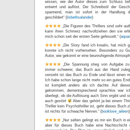
wissen, wie der Autor dieses zum Schluss teil
entwirrt und auflöst. Der Schreibstil der Gesch
spannend, man ist sofort in der Handlung dri
geschildert“ (
lisbethsalander
)
„Die Figuren des Thrillers sind sehr au
kann ihren Schmerz nachvollziehen den sie erl
mich schon seit der ersten Seite gefesselt.“ (
aquar
„Die Story fand ich kreativ, hat mich g
konnte ich nicht vorhersehen. Besonders zu 
Autor, wie gekonnt er eine beunruhigende Atmosphä
„Die Spannung stieg von Aufgabe zu 
immer schwerer, das Buch aus der Hand zul
versieht ist das Buch zu Ende und lässt einen 
Ich habe schon lange nicht mehr so ein gutes En
ist komplett anders als ich dachte. Auf dies
gekommen, dementsprechend sprachlos war ic
überlegt, ob die Auflösung auch Sinn ergibt und si
auch gestört
Aber das gehört ja bei einem Thr
Thriller kein Psychothriller ist, geht dieses Buch
ist nichts für schwache Nerven.“ (
booklove_aileen
)
„Nur selten gelingt es mir ein Buch in 
aber für dieses Buch habe eine Nachtschicht ei