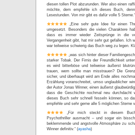
diesen tollen Plot abzurunden. Wer also einen raffi
möchte, dem empfehle ich dieses Buch, denn 
Lesestunden. Von mir gibt es dafür volle 5 Sterne.“
„Eine sehr gute Idee für einen Thr
umgesetzt. Besonders die vielen Charaktere hab
dass es immer wieder Zeitsprünge in die v
Vergangenheit gibt, hat mir sehr gut gefallen. Ich w
war teilweise schwierig das Buch weg zu legen. Kl
„was sich hinter dieser Familiengeschi
starker Tobak. Der Firnis der Freundlichkeit unter
es wird bitterböse und teilweise äußerst blutr
trauen, wem sollte man misstrauen? Die Grenz
sicher, und überhaupt wird am Ende alles nochma
Erzählung voranschreitet, umso unglaublicher wir
der Autor Jonas Winner, einen äußerst glaubwürdi
dass die Geschichte nochmal neu durchdacht
dieses Buch sehr schnell fesseln können, so da
empfehle und sehr gerne alle 5 möglichen Sterne v
„Für mich steckt in diesem Buch
Psychothriller ausmacht – und sogar ein biss
beklemmende und angstvolle Atmosphäre zu scha
Winner definitiv.“ (
ayasha
)