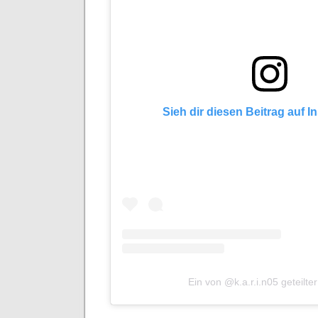
Sieh dir diesen Beitrag auf 
Ein von @k.a.r.i.n05 geteilter