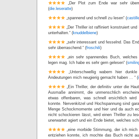
„Der Plot zum Ende war sehr überra
(
die.leseratte
)
„spannend und schnell zu lesen“ (
castill
„Der Thriller ist raffiniert konstruiert u
unterhalten.“ (
knuddelbiene
)
„sehr interessant und fesselnd. Das En
sehr überraschend.“ (
froschili
)
„ein sehr spannendes Buch, welche
legen mag. Ich habe es sehr gern gelesen“ (
smilin
„Unterschwellig wabern hier dunkle
Andeutungen mich neugierig gemacht haben … “ (
„Ein Thriller, der definitiv unter die Ha
Ausmaße annimmt, die unmenschlich erscheine
etwas offenbaren, was schnell ersichtlich wir
konnte. Nervenkitzel und Hochspannung sind garan
Menge Schockmomente und hier und da auch ech
nicht schockieren lässt, wird einen Thriller zu 
unerwartet agiert und ein Ende bietet, welches schl
„eine morbide Stimmung, der ich mich 
entziehen konnte, ich mochte das Buch nicht a