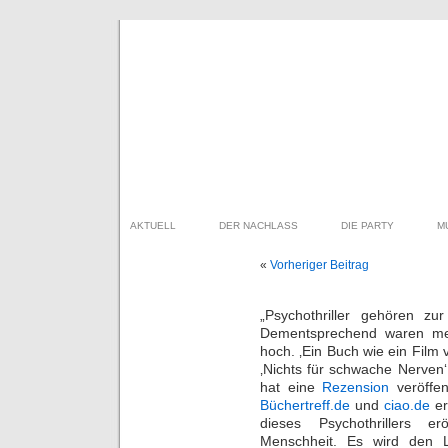
AKTUELL
DER NACHLASS
DIE PARTY
M
«
Vorheriger Beitrag
„Psychothriller gehören z
Dementsprechend waren me
hoch. ‚Ein Buch wie ein Film 
‚Nichts für schwache Nerven
hat eine
Rezension
veröffen
Büchertreff.de
und
ciao.de
er
dieses Psychothrillers e
Menschheit. Es wird den L