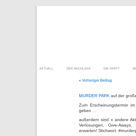
AKTUELL
DER NACHLASS
DIE PARTY
M
«
Vorheriger Beitrag
MURDER PARK
auf der groß
Zum Erscheinungstermin im
geben …
außerdem sind x andere Ak
Verlosungen, Give-Aways,
erwarten! Stichwort: #murder